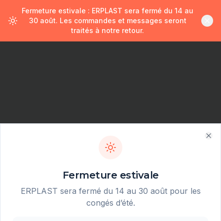
Fermeture estivale : ERPLAST sera fermé du 14 au
30 août. Les commandes et messages seront
traités à notre retour.
Clo
Fermeture estivale
ERPLAST sera fermé du 14 au 30 août pour les
404
congés d’été.